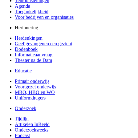
Tentoonstellingen
Agenda
Toegankelijkheid
Voor bedrijven en organisaties
Herinnering
Herdenkingen
Geef gevangenen een gezicht
Dodenboek
Informatieaanvraag
Theater na de Dam
Educatie
Primair onderwijs
Voortgezet onderwijs
MBO, HBO en WO
Uniformdragers
Onderzoek
Tijdlijn
Artikelen InBeeld
Onderzoeksreeks
Podcast